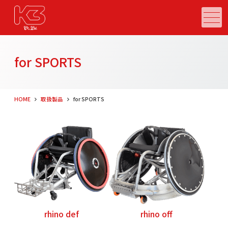
メニュー
for SPORTS
HOME
取扱製品
for SPORTS
rhino def
rhino off